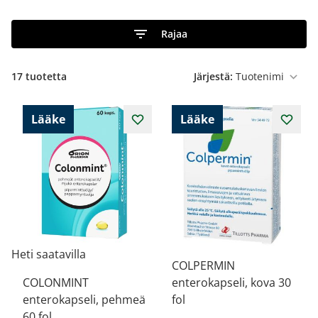
Rajaa
17
tuotetta
Järjestä:
Lääke
Lääke
Heti saatavilla
COLPERMIN
COLONMINT
enterokapseli, kova 30
enterokapseli, pehmeä
fol
60 fol