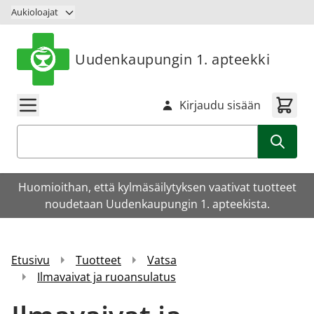
Siirry sisältöön
Aukioloajat
Uudenkaupungin 1. apteekki
Kirjaudu sisään
Haku
Huomioithan, että kylmäsäilytyksen vaativat tuotteet
noudetaan Uudenkaupungin 1. apteekista.
Etusivu
Tuotteet
Vatsa
Ilmavaivat ja ruoansulatus