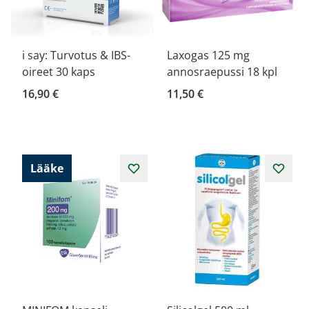
i say: Turvotus & IBS-
Laxogas 125 mg
oireet 30 kaps
annosraepussi 18 kpl
16,90 €
11,50 €
Lääke