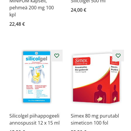
MINIFOM kapseli,
Silicolgel 500 ml
pehmeä 200 mg 100
24,00 €
kpl
22,48 €
Silicolgel piihappogeeli
Simex 80 mg purutabl
annospussit 12 x 15 ml
simeticon 100 fol