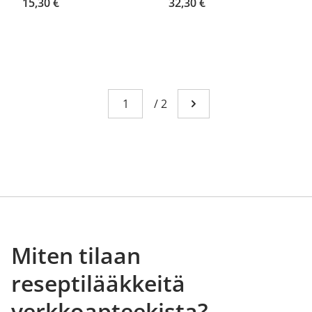
15,30 €
32,30 €
Sivu
You're currently reading page 1
/
2
Mene seuraavalle sivull
Miten tilaan
reseptilääkkeitä
verkkoapteekista?