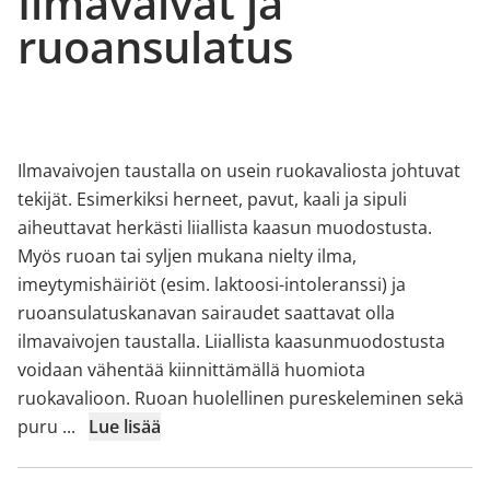
Ilmavaivat ja
ruoansulatus
Ilmavaivojen taustalla on usein ruokavaliosta johtuvat
tekijät. Esimerkiksi herneet, pavut, kaali ja sipuli
aiheuttavat herkästi liiallista kaasun muodostusta.
Myös ruoan tai syljen mukana nielty ilma,
imeytymishäiriöt (esim. laktoosi-intoleranssi) ja
ruoansulatuskanavan sairaudet saattavat olla
ilmavaivojen taustalla. Liiallista kaasunmuodostusta
voidaan vähentää kiinnittämällä huomiota
ruokavalioon. Ruoan huolellinen pureskeleminen sekä
puru
...
Lue lisää