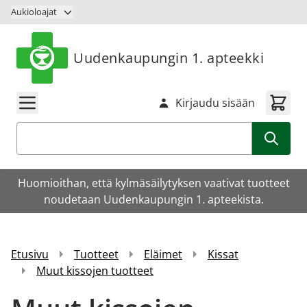
Siirry sisältöön
Aukioloajat
Uudenkaupungin 1. apteekki
Kirjaudu sisään
Haku
Huomioithan, että kylmäsäilytyksen vaativat tuotteet
noudetaan Uudenkaupungin 1. apteekista.
Etusivu
Tuotteet
Eläimet
Kissat
Muut kissojen tuotteet