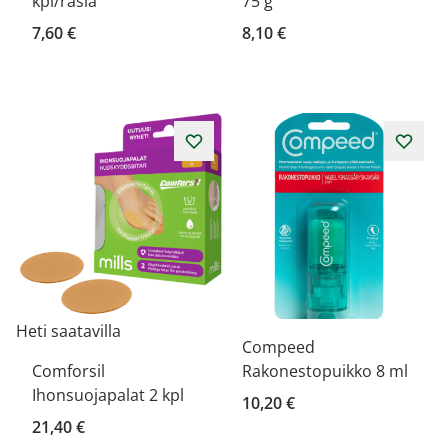
kpl/rasia
75 g
7,60 €
8,10 €
Heti saatavilla
Compeed
Comforsil
Rakonestopuikko 8 ml
Ihonsuojapalat 2 kpl
10,20 €
21,40 €