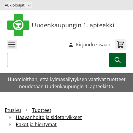
Siirry sisältöön
Aukioloajat
Uudenkaupungin 1. apteekki
Kirjaudu sisään
Haku
Huomioithan, että kylmäsäilytyksen vaativat tuotteet
noudetaan Uudenkaupungin 1. apteekista.
Etusivu
Tuotteet
Haavanhoito ja sidetarvikkeet
Rakot ja hiertymät