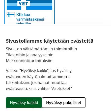
Sivustollamme käytetään evästeitä
Sähköpostiosoite:
Sivuston välttämättömiin toimintoihin
kirjaamo@fimea.fi
Tilastoihin ja analyyseihin
Markkinointitarkoituksiin
Fimean vaihde:
029 522 3341
Valitse "Hyväksy kaikki", jos hyväksyt
evästeiden käytön ilmoittamiimme
tarkoituksiin. Jos haluat muuttaa
evästeasetuksia, valitse "Asetukset"
© 2026 Uudenkaupungin 1. apteekki |
Crasman
eApteekki
Hyväksy kaikki
Hyväksy pakolliset
Hallitse evästeitä