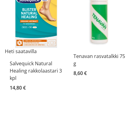
Heti saatavilla
Tenavan rasvatalkki 75
Salvequick Natural
g
Healing rakkolaastari 3
8,60 €
kpl
14,80 €