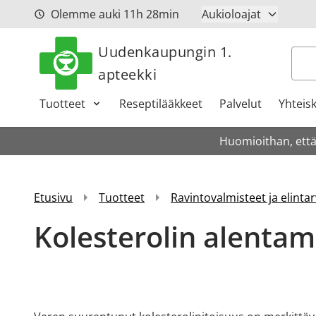
Siirry sisältöön
Olemme auki
11h
28min
Aukioloajat
Uudenkaupungin 1.
Hak
apteekki
Tuotteet
Reseptilääkkeet
Palvelut
Yhteis
Huomioithan, että
Etusivu
Tuotteet
Ravintovalmisteet ja elintar
Kolesterolin alenta