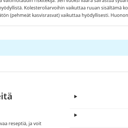
 valtimotaudin riskitekijä. Sen vuoksi vaara sairastua sydän
yödyllistä. Kolesteroliarvoihin vaikuttaa ruuan sisältämä ko
tymätön (pehmeät kasvisrasvat) vaikuttaa hyödyllisesti. Huono
itä
aa reseptiä, ja voit