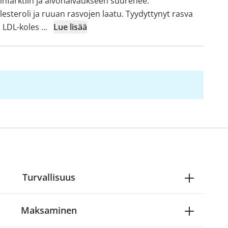
infarktiin ja aivohalvaukseen suurenee.
lesteroli ja ruuan rasvojen laatu. Tyydyttynyt rasva
n LDL-koles
...
Lue lisää
Turvallisuus
Maksaminen