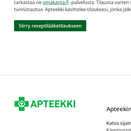
tarkastaa ne
omakanta.fi
-palvelusta. Tilausta varten
tunnistautua. Apteekki käsittelee tilauksesi, jonka jä
Siirry reseptilääketilaukseen
Apteekin
Katso sijain
Käyntiosoit