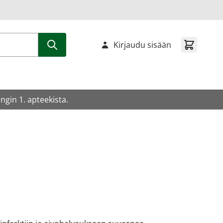
Kirjaudu sisään
gin 1. apteekista.