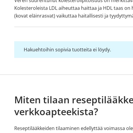
Veren suurentunut kolesterolipitoisuus on merkittävä
Kolesteroleista LDL aiheuttaa haittaa ja HDL taas on h
(kovat eläinrasvat) vaikuttaa haitallisesti ja tyydyt
Hakuehtoihin sopivia tuotteita ei löydy.
Miten tilaan reseptilääkke
verkkoapteekista?
Reseptilääkkeiden tilaaminen edellyttää voimassa olev