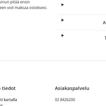
 sinun pitää ensin
lkeen voit maksaa ostoksesi.
A
 tiedot
Asiakaspalvelu
ti kartalla
02 8426200
e: