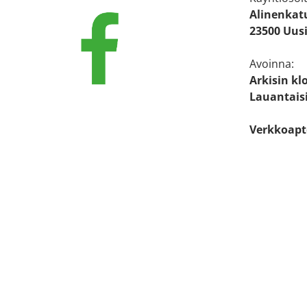
Alinenkat
23500 Uus
Avoinna:
Arkisin klo
Lauantaisi
Verkkoapt