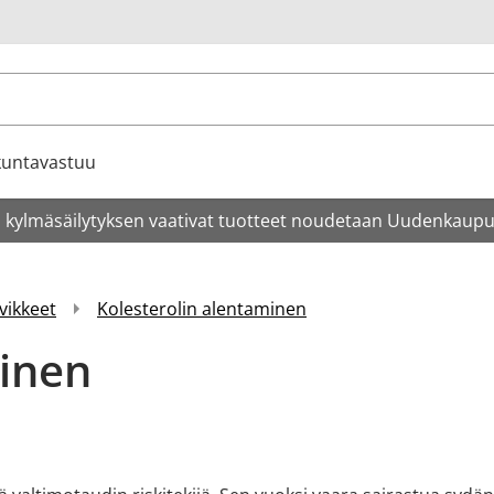
u
kuntavastuu
 kylmäsäilytyksen vaativat tuotteet noudetaan Uudenkaupun
vikkeet
Kolesterolin alentaminen
minen