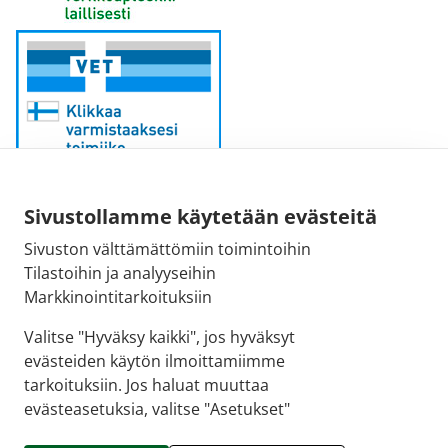
Sivustollamme käytetään evästeitä
Sähköpostiosoite:
Sivuston välttämättömiin toimintoihin
kirjaamo@fimea.fi
Tilastoihin ja analyyseihin
Markkinointitarkoituksiin
Fimean vaihde:
029 522 3341
Valitse "Hyväksy kaikki", jos hyväksyt
evästeiden käytön ilmoittamiimme
tarkoituksiin. Jos haluat muuttaa
evästeasetuksia, valitse "Asetukset"
© 2026 Uudenkaupungin 1. apteekki |
Crasman
eApteekki