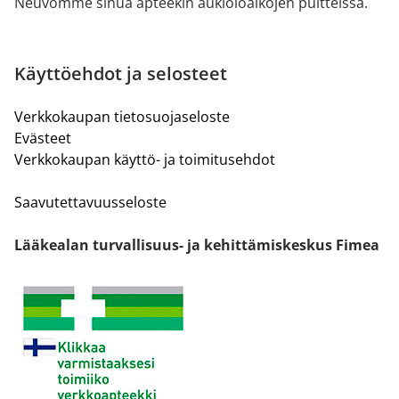
Neuvomme sinua apteekin aukioloaikojen puitteissa.
Käyttöehdot ja selosteet
Verkkokaupan tietosuojaseloste
Evästeet
Verkkokaupan käyttö- ja toimitusehdot
Saavutettavuusseloste
Lääkealan turvallisuus- ja kehittämiskeskus Fimea