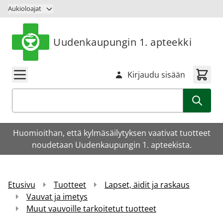
Siirry sisältöön
Aukioloajat
Uudenkaupungin 1. apteekki
Kirjaudu sisään
Haku
Huomioithan, että kylmäsäilytyksen vaativat tuotteet
noudetaan Uudenkaupungin 1. apteekista.
Etusivu
Tuotteet
Lapset, äidit ja raskaus
Vauvat ja imetys
Muut vauvoille tarkoitetut tuotteet