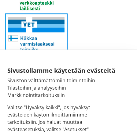
Sivustollamme käytetään evästeitä
Sähköpostiosoite:
Sivuston välttämättömiin toimintoihin
kirjaamo@fimea.fi
Tilastoihin ja analyyseihin
Markkinointitarkoituksiin
Fimean vaihde:
029 522 3341
Valitse "Hyväksy kaikki", jos hyväksyt
evästeiden käytön ilmoittamiimme
tarkoituksiin. Jos haluat muuttaa
evästeasetuksia, valitse "Asetukset"
© 2026 Uudenkaupungin 1. apteekki |
Crasman