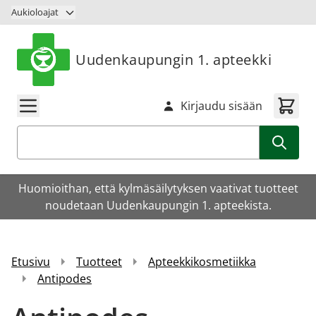
Siirry sisältöön
Aukioloajat
Uudenkaupungin 1. apteekki
Kirjaudu sisään
Haku
Huomioithan, että kylmäsäilytyksen vaativat tuotteet
noudetaan Uudenkaupungin 1. apteekista.
Etusivu
Tuotteet
Apteekkikosmetiikka
Antipodes