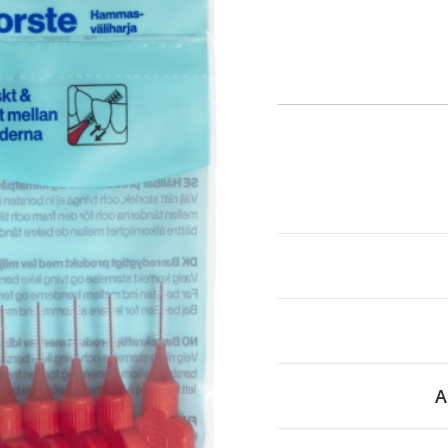
itä
aa reseptiä, ja voit
 sinun pitää ensin
lkeen voit maksaa ostoksesi.
A