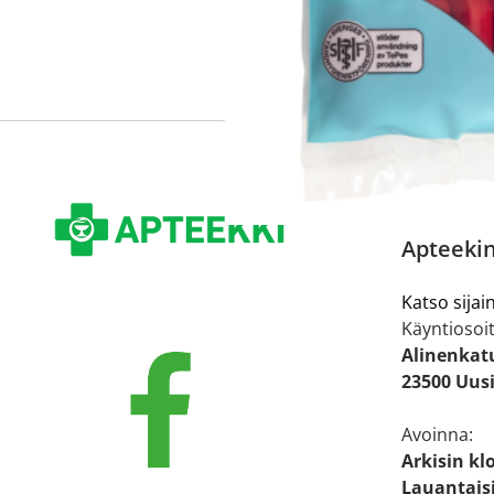
Apteekin
Katso sijain
Käyntiosoit
Alinenkat
23500 Uus
Avoinna:
Arkisin klo
Lauantaisi