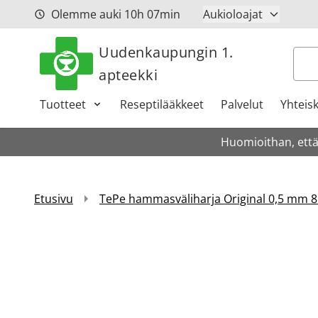
Siirry sisältöön
Olemme auki
10h
07min
Aukioloajat
Uudenkaupungin 1.
Hak
apteekki
Tuotteet
Reseptilääkkeet
Palvelut
Yhteis
Huomioithan, että
Etusivu
TePe hammasväliharja Original 0,5 mm 8