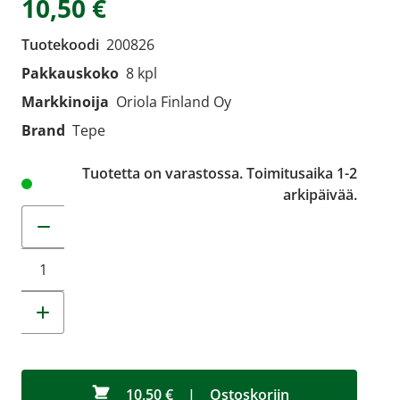
10,50 €
Tuotekoodi
200826
Pakkauskoko
8 kpl
Markkinoija
Oriola Finland Oy
Brand
Tepe
Tuotetta on varastossa. Toimitusaika 1-2
arkipäivää.
Muuta tuotemäärää
10,50 €
|
Ostoskoriin