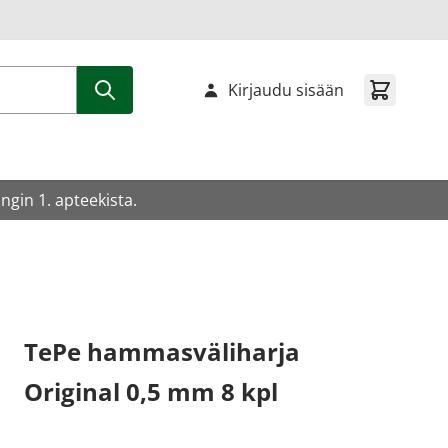
Kirjaudu sisään
gin 1. apteekista.
TePe hammasväliharja
Original 0,5 mm 8 kpl