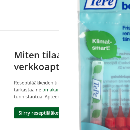
Miten tilaan reseptilääkke
verkkoapteekista?
Reseptilääkkeiden tilaaminen edellyttää voimassa olev
tarkastaa ne
omakanta.fi
-palvelusta. Tilausta varten
tunnistautua. Apteekki käsittelee tilauksesi, jonka jä
Siirry reseptilääketilaukseen