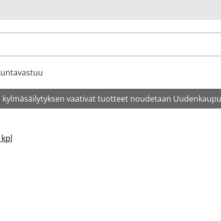
u
kuntavastuu
 kylmäsäilytyksen vaativat tuotteet noudetaan Uudenkaupun
 kpl