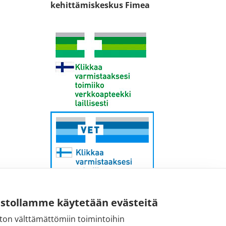
kehittämiskeskus Fimea
ustollamme käytetään evästeitä
ton välttämättömiin toimintoihin
Sähköpostiosoite: