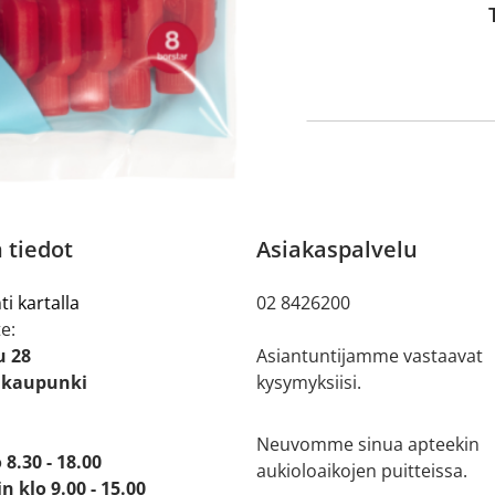
 tiedot
Asiakaspalvelu
ti kartalla
02 8426200
e:
u 28
Asiantuntijamme vastaavat
ikaupunki
kysymyksiisi.
Neuvomme sinua apteekin
 8.30 - 18.00
aukioloaikojen puitteissa.
n klo 9.00 - 15.00