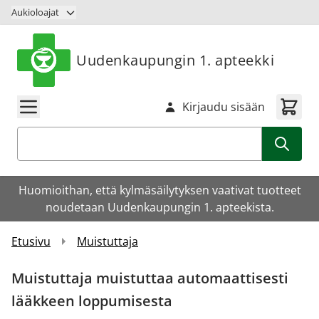
Siirry sisältöön
Aukioloajat
Uudenkaupungin 1. apteekki
Kirjaudu sisään
Haku
Huomioithan, että kylmäsäilytyksen vaativat tuotteet
noudetaan Uudenkaupungin 1. apteekista.
Etusivu
Muistuttaja
Muistuttaja muistuttaa automaattisesti
lääkkeen loppumisesta