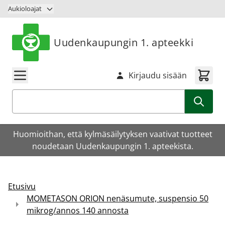
Siirry sisältöön
Aukioloajat
Uudenkaupungin 1. apteekki
Kirjaudu sisään
Haku
Huomioithan, että kylmäsäilytyksen vaativat tuotteet
noudetaan Uudenkaupungin 1. apteekista.
Etusivu
MOMETASON ORION nenäsumute, suspensio 50
mikrog/annos 140 annosta