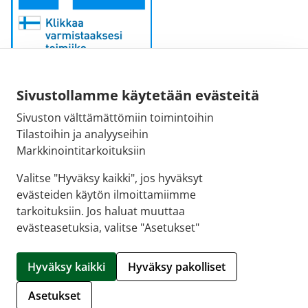
Sivustollamme käytetään evästeitä
Sähköpostiosoite:
Sivuston välttämättömiin toimintoihin
kirjaamo@fimea.fi
Tilastoihin ja analyyseihin
Markkinointitarkoituksiin
Fimean vaihde:
029 522 3341
Valitse "Hyväksy kaikki", jos hyväksyt
evästeiden käytön ilmoittamiimme
tarkoituksiin. Jos haluat muuttaa
evästeasetuksia, valitse "Asetukset"
© 2026 Uudenkaupungin 1. apteekki |
Crasman
eApteekki
Hyväksy kaikki
Hyväksy pakolliset
Hallitse evästeitä
Asetukset