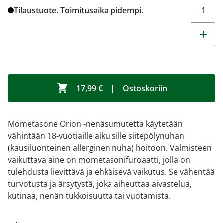
Tilaustuote. Toimitusaika pidempi.
17,99 €
|
Ostoskoriin
Mometasone Orion -nenäsumutetta käytetään
vähintään 18-vuotiaille aikuisille siitepölynuhan
(kausiluonteinen allerginen nuha) hoitoon. Valmisteen
vaikuttava aine on mometasonifuroaatti, jolla on
tulehdusta lievittävä ja ehkäisevä vaikutus. Se vähentää
turvotusta ja ärsytystä, joka aiheuttaa aivastelua,
kutinaa, nenän tukkoisuutta tai vuotamista.